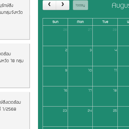
Augu
today
รักษ์สิ่ง
มกลุ่มจังหวัด
Sun
Mon
Tue
26
27
28
2
3
4
แวดล้อม
งหวัด 18 กลุ่ม
9
10
11
16
17
18
์สิ่งแวดล้อม
ี่ 1/2568
23
24
25