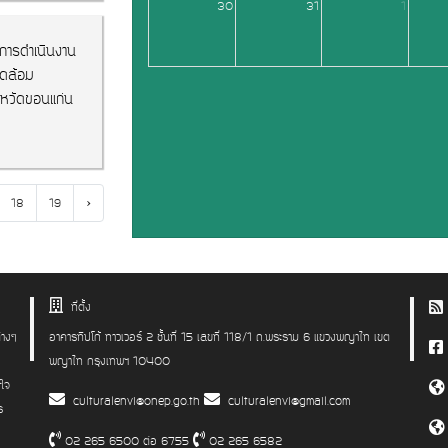
30
31
1
การดำเนินงาน
วดล้อม
หวัดขอนแก่น
›
18
19
ที่ตั้ง
่างๆ
อาคารทิปโก้ ทาวเวอร์ 2 ชั้นที่ 15 เลขที่ 118/1 ถ.พระราม 6 แขวงพญาไท เขต
พญาไท กรุงเทพฯ 10400
าใจ
culturalenvi@onep.go.th
culturalenvi@gmail.com
ร
02 265 6500 ต่อ 6755
02 265 6582