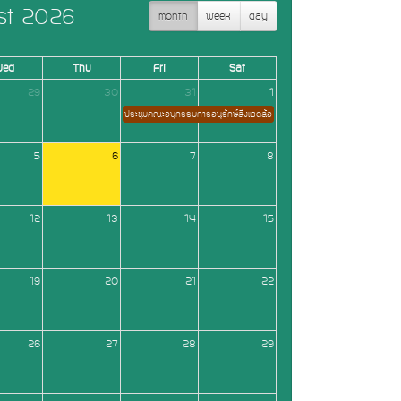
st 2026
month
week
day
Wed
Thu
Fri
Sat
29
30
31
1
ประชุมคณะอนุกรรมการอนุรักษ์สิ่งแวดล้อมธรรมชาติและศิลปกรรมประจำจังหว
5
6
7
8
12
13
14
15
19
20
21
22
26
27
28
29