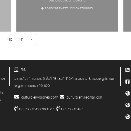
อำเภอเชียงแสน, เชียงราย
20.2309824977, 100.042568895
.
›
40
41
ที่ตั้ง
่างๆ
อาคารทิปโก้ ทาวเวอร์ 2 ชั้นที่ 15 เลขที่ 118/1 ถ.พระราม 6 แขวงพญาไท เขต
พญาไท กรุงเทพฯ 10400
าใจ
culturalenvi@onep.go.th
culturalenvi@gmail.com
ร
02 265 6500 ต่อ 6755
02 265 6582