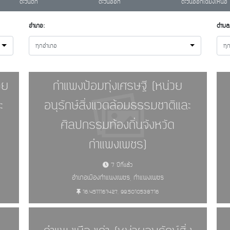
ตะวันตก
ตะวันออก
ตะวันออกเฉียงเหนือ
อำเภอ:
ตำบล
ทุกอำเภอ
ทุ
วย
กำแพงป้อมทุ่งเศรษฐี (หน่วย
ะ
อนุรักษ์สิ่งแวดล้อมธรรมชาติและ
ศิลปกรรมท้องถิ่นจังหวัด
กำแพงเพชร)
7 ปีที่แล้ว
อำเภอเมืองกำแพงเพชร, กำแพงเพชร
16.4511161427, 99.5010538716