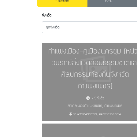
ทั่วประเทศ
กลาง
จังหวัด:
ทุกจังหวัด
กำแพงเมือง-คูเมืองนครชุม (หน่
อนุรักษ์สิ่งแวดล้อมธรรมชาติแล
ศิลปกรรมท้องถิ่นจังหวัด
กำแพงเพชร)
7 ปีที่แล้ว
อำเภอเมืองกำแพงเพชร, กำแพงเพชร
16.4752435733, 99.5116158674