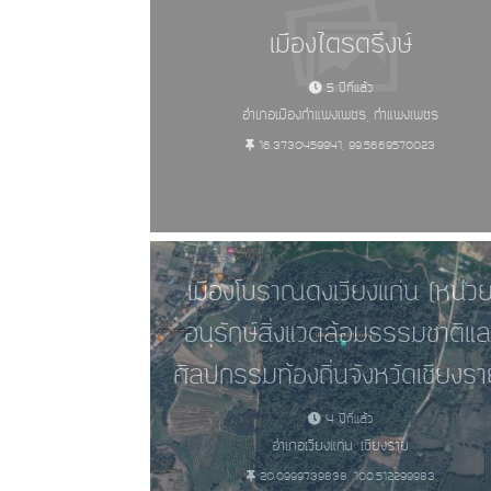
เมืองไตรตรึงษ์
5 ปีที่แล้ว
อำเภอเมืองกำแพงเพชร, กำแพงเพชร
16.3730459941, 99.5669570023
เมืองโบราณดงเวียงแก่น (หน่ว
อนุรักษ์สิ่งแวดล้อมธรรมชาติแล
ศิลปกรรมท้องถิ่นจังหวัดเชียงรา
4 ปีที่แล้ว
อำเภอเวียงแก่น, เชียงราย
20.0999739838, 100.512299983