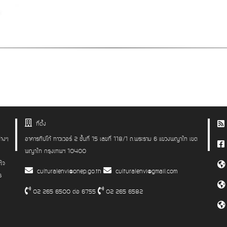
ที่ตั้ง
่างๆ
อาคารทิปโก้ ทาวเวอร์ 2 ชั้นที่ 15 เลขที่ 118/1 ถ.พระราม 6 แขวงพญาไท เขต
พญาไท กรุงเทพฯ 10400
าใจ
culturalenvi@onep.go.th
culturalenvi@gmail.com
ร
02 265 6500 ต่อ 6755
02 265 6582