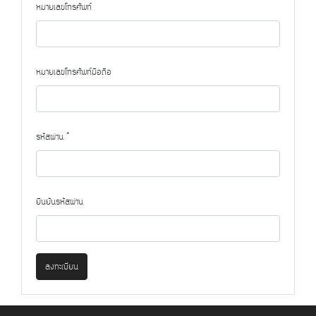
หมายเลขโทรศัพท์
หมายเลขโทรศัพท์มือถือ
รหัสผ่าน *
ยืนยันรหัสผ่าน
ลงทะเบียน