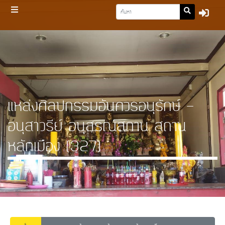
แหล่งศิลปกรรมอันควรอนุรักษ์ -
อนุสาวรีย์ อนุสรณ์สถาน สถาน
หลักเมือง (327)