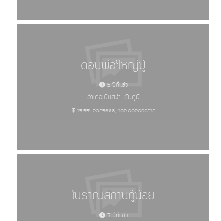
ดอนพ่อใหญ่ปู่
5 ปีที่แล้ว
อำเภอเนินสง่า, ชัยภูมิ
15.5542325666, 102.002090212
โบราณสถานกู้น้อย
7 ปีที่แล้ว