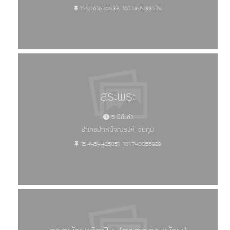
15.4761670632, 101.734433574
สระพระ
5 ปีที่แล้ว
อำเภอบำเหน็จณรงค์, ชัยภูมิ
15.4454405851, 101.740056929