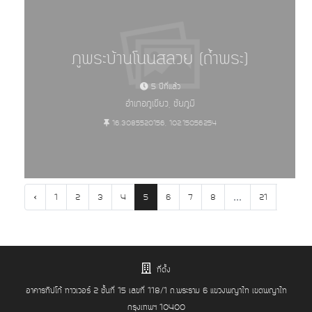
ภูพระบ้านโนนสลวย (ถ้ำพระ)
5 ปีที่แล้ว
อำเภอภูเขียว, ชัยภูมิ
16.3085520156, 102.15056254
‹
...
1
2
3
4
5
6
7
8
21
22
ที่ตั้ง
อาคารทิปโก้ ทาวเวอร์ 2 ชั้นที่ 15 เลขที่ 118/1 ถ.พระราม 6 แขวงพญาไท เขตพญาไท
กรุงเทพฯ 10400