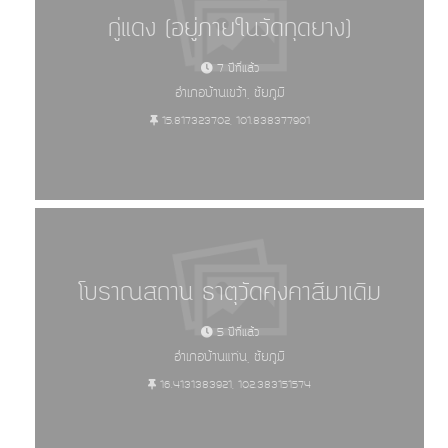
กู่แดง (อยู่ภายในวัดกุดยาง)
7 ปีที่แล้ว
อำเภอบ้านเขว้า, ชัยภูมิ
15.817323702, 101.838377901
โบราณสถาน ธาตุวัดคงคาสีมาเดิม
5 ปีที่แล้ว
อำเภอบ้านแท่น, ชัยภูมิ
16.4131383921, 102.383151574