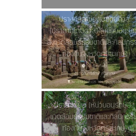
ปรางค์ศิลาช่องเขาโดนตวล
(ปราสาทโดนตวล) (หน่วยอนุรักษ
สิ่งแวดล้อมธรรมชาติและศิลปกร
ท้องถิ่นจังหวัดศรีสะเกษ)
10 เดือนที่แล้ว
อำเภอกันทรลักษ์, ศรีสะเกษ
14.4658008405, 104.724108005
ปราสาทเยอ (หน่วยอนุรักษ์สิ่ง
แวดล้อมธรรมชาติและศิลปกรร
ท้องถิ่นจังหวัดศรีสะเกษ)