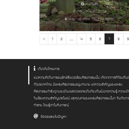
4 ปีที่แล้ว
อำเภอไพรบึง, ศรีสะเกษ
14.8272612069, 104.372692076
‹
...
1
2
4
5
6
7
8
9
เกี่ยวกับโครงการ
แนวความคิดในการอนุรักษ์สิ่งแวดล้อมศิลปกรรมนั้น เกิดจากการที่ท้องถิ่นต
ทั่วประเทศไทย มีแหล่งศิลปกรรมอยู่มากมาย แต่ความสำคัญของแหล่ง
ศิลปกรรมกำลังถูกมองข้ามเพราะประชาชนในท้องถิ่นยังขาดความรู้ ความเข้
ในเรื่องความสำคัญประโยชน์ และคุณค่าของแหล่งศิลปกรรมนั้นๆ จึงเกิดกา
ทำลาย โดยรู้เท่าไม่ถึงการณ์
ติดต่อและแจ้งปัญหา