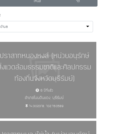
เหนือ
ใต้
:
กตำบล
ปราสาทหนองหงส์ (หน่วยอนุรักษ์
สิ่งแวดล้อมธรรมชาติและศิลปกรรม
ท้องถิ่นจังหวัดบุรีรัมย์)
6 ปีที่แล้ว
อำเภอโนนดินแดง, บุรีรัมย์
14.302318, 102.760589