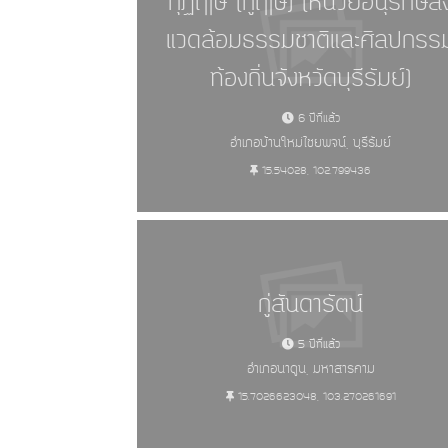
กุฏิฤาษี (กู่ฤาษี) (หน่วยอนุรักษ์สิ่
แวดล้อมธรรมชาติและศิลปกรร
ท้องถิ่นจังหวัดบุรีรัมย์)
6 ปีที่แล้ว
อำเภอบ้านใหม่ไชยพจน์, บุรีรัมย์
15.54028, 102.799436
กู่สันดารัตน์
5 ปีที่แล้ว
อำเภอนาดูน, มหาสารคาม
15.7026623048, 103.270261691