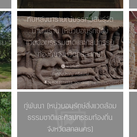
ทับหลังนารายณ์บรรทมสินธุ์วัด
์
บ้านพราน (หน่วยอนุรักษ์สิ่ง
รม
แวดล้อมธรรมชาติและศิลปกรรม
ท้องถิ่นจังหวัดศรีสะเกษ)
4 ปีที่แล้ว
อำเภอขุนหาญ, ศรีสะเกษ
14.6063773539, 104.492257112
กู่พันนา (หน่วยอนุรักษ์สิ่งแวดล้อม
ม
ธรรมชาติและศิลปกรรมท้องถิ่น
จังหวัดสกลนคร)