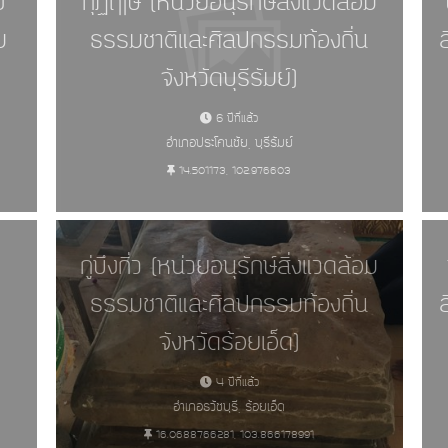
ง
กุฏิฤาษี (หน่วยอนุรักษ์สิ่งแวดล้อม
ม
ธรรมชาติและศิลปกรรมท้องถิ่น
จังหวัดบุรีรัมย์)
6 ปีที่แล้ว
อำเภอประโคนชัย, บุรีรัมย์
14.501173, 102.976603
กู่บึงกิ่ว (หน่วยอนุรักษ์สิ่งแวดล้อม
ธรรมชาติและศิลปกรรมท้องถิ่น
จังหวัดร้อยเอ็ด)
4 ปีที่แล้ว
อำเภอธวัชบุรี, ร้อยเอ็ด
16.0688766281, 103.866178991