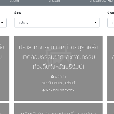
ตะวันตก
ตะวันออก
ตะวันออกเฉียงเหนือ
อำเภอ:
ตำบล
ทุกอำเภอ
ทุ
่ง
ปราสาทหนองบัว (หน่วยอนุรักษ์สิ่ง
ม
แวดล้อมธรรมชาติและศิลปกรรม
ท้องถิ่นจังหวัดบุรีรัมย์)
6 ปีที่แล้ว
อำเภอโนนดินแดง, บุรีรัมย์
14.349301, 102.741564