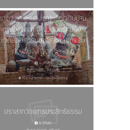
ธาตุจังเกา(หนองเตา)หรือเจดีย์บ้าน
หนองจังเกา (หน่วยอนุรักษ์สิ่ง
แวดล้อมธรรมชาติและศิลปกรรม
ท้องถิ่นจังหวัดศรีสะเกษ)
4 ปีที่แล้ว
อำเภอไพรบึง, ศรีสะเกษ
14.8745180164, 104.294221533
ปราสาทวัดพุทธประสิทธิธรรม
5 ปีที่แล้ว