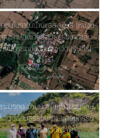
ชุมชนโบราณบ้านแสลงพันธ์ (หน่วย
อนุรักษ์สิ่งแวดล้อมธรรมชาติและ
ศิลปกรรมท้องถิ่นจังหวัดสุรินทร์)
3 ปีที่แล้ว
อำเภอเมืองสุรินทร์, สุรินทร์
14.914211, 103.534113
สระมรกต บ้านยะลา (หน่วยอนุรักษ์
สิ่งแวดล้อมธรรมชาติและศิลปกรรม
ท้องถิ่นจังหวัดยะลา)