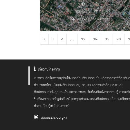
3 ปีที่แล้ว
อำเภอเมืองสุรินทร์, สุรินทร์
14.88433, 103.490522
‹
...
1
2
33
34
35
36
เกี่ยวกับโครงการ
แนวความคิดในการอนุรักษ์สิ่งแวดล้อมศิลปกรรมนั้น เกิดจากการที่ท้องถิ่นต
ทั่วประเทศไทย มีแหล่งศิลปกรรมอยู่มากมาย แต่ความสำคัญของแหล่ง
ศิลปกรรมกำลังถูกมองข้ามเพราะประชาชนในท้องถิ่นยังขาดความรู้ ความเข้
ในเรื่องความสำคัญประโยชน์ และคุณค่าของแหล่งศิลปกรรมนั้นๆ จึงเกิดกา
ทำลาย โดยรู้เท่าไม่ถึงการณ์
ติดต่อและแจ้งปัญหา