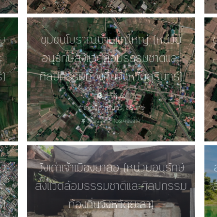
ย
ชุมชนโบราณบ้านแกใหญ่ (หน่วย
ะ
อนุรักษ์สิ่งแวดล้อมธรรมชาติและ
์)
ศิลปกรรมท้องถิ่นจังหวัดสุรินทร์)
3 ปีที่แล้ว
อำเภอเมืองสุรินทร์, สุรินทร์
14.922812, 103.499914
วย
วังเก่าเจ้าเมืองยาลอ (หน่วยอนุรักษ์
ะ
สิ่งแวดล้อมธรรมชาติและศิลปกรรม
์)
ท้องถิ่นจังหวัดยะลา)