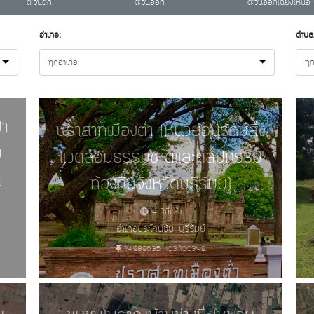
ตะวันตก
ตะวันออก
ตะวันออกเฉียงเหนือ
อำเภอ:
ตำบล
ทุกอำเภอ
ทุ
ปา
ปราสาทเมืองต่ำ (หน่วยอนุรักษ์สิ่ง
ม
แวดล้อมธรรมชาติและศิลปกรรม
น
ท้องถิ่นจังหวัดบุรีรัมย์)
4 ปีที่แล้ว
อำเภอประโคนชัย, บุรีรัมย์
14.989635, 103.100349