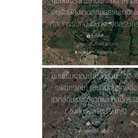
ชุมชนโบราณบ้านพระปืด (หน่ว
อนุรักษ์สิ่งแวดล้อมธรรมชาติแล
ศิลปกรรมท้องถิ่นจังหวัดสุรินทร
3 ปีที่แล้ว
อำเภอเขวาสินรินทร์, สุรินทร์
14.9652717, 103.5851632
ชุมชนโบราณบ้านลำดวน (เมืองส
รพินทนิคม) (หน่วยอนุรักษ์สิ่ง
แวดล้อมธรรมชาติและศิลปกรร
ท้องถิ่นจังหวัดสุรินทร์)
3 ปีที่แล้ว
อำเภอลำดวน, สุรินทร์