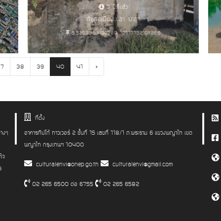
3 ปีที่แล้ว
อำเภอเมืองยะลา, ยะลา
6.5263331499389, 101.17732198266
›
37
38
39
40
41
ที่ตั้ง
่างๆ
อาคารทิปโก้ ทาวเวอร์ 2 ชั้นที่ 15 เลขที่ 118/1 ถ.พระราม 6 แขวงพญาไท เขต
พญาไท กรุงเทพฯ 10400
าใจ
culturalenvi@onep.go.th
culturalenvi@gmail.com
ร
02 265 6500 ต่อ 6755
02 265 6582