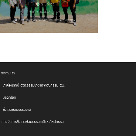
3 ปีที่แล้ว
อำเภอเมืองยะลา, ยะลา
6.5076224672042, 101.18346526784
ติดตามเรา
ภาคีอนุรักษ์ สวล.ธรรมชาติและศิลปกรรม สผ.
มรดกโลก
สิ่งแวดล้อมธรรมชาติ
กองจัดการสิ่งแวดล้อมธรรมชาติและศิลปกรรม