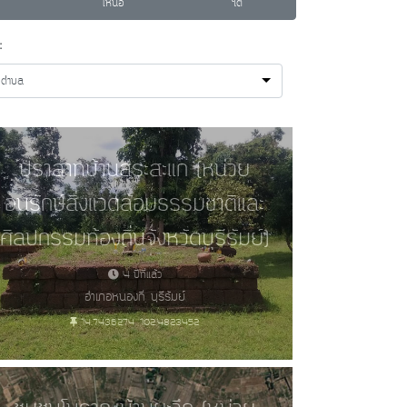
เหนือ
ใต้
:
กตำบล
ปราสาทบ้านสระสะแก (หน่วย
อนุรักษ์สิ่งแวดล้อมธรรมชาติและ
ศิลปกรรมท้องถิ่นจังหวัดบุรีรัมย์)
4 ปีที่แล้ว
อำเภอหนองกี่, บุรีรัมย์
14.7436274, 102.4823452