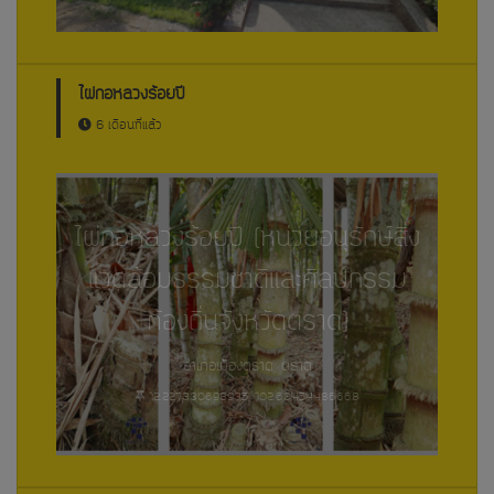
ไผ่กอหลวงร้อยปี
6 เดือนที่แล้ว
ไผ่กอหลวงร้อยปี (หน่วยอนุรักษ์สิ่ง
แวดล้อมธรรมชาติและศิลปกรรม
ท้องถิ่นจังหวัดตราด)
อำเภอเมืองตราด, ตราด
12.227330698935, 102.63454486668