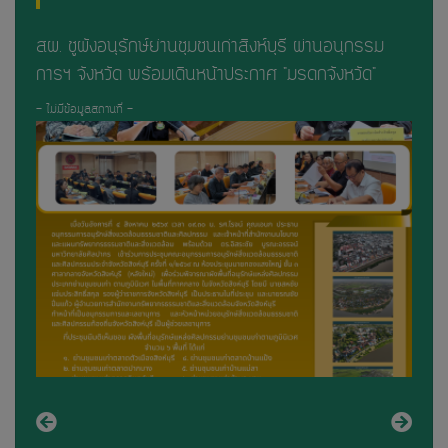
มชู
สผ. ชูผังอนุรักษ์ย่านชุมชนเก่าสิงห์บุรี ผ่านอนุกรรม
ประช
การฯ จังหวัด พร้อมเดินหน้าประกาศ "มรดกจังหวัด"
และศ
- ไม่มีข้อมูลสถานที่ -
- ไม่มีข