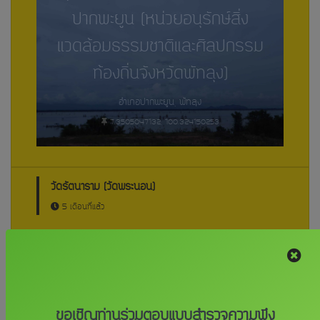
ปากพะยูน (หน่วยอนุรักษ์สิ่ง
แวดล้อมธรรมชาติและศิลปกรรม
ท้องถิ่นจังหวัดพัทลุง)
อำเภอปากพะยูน, พัทลุง
7.3505047132, 100.324150253
วัดรัตนาราม (วัดพระนอน)
5 เดือนที่แล้ว
วัดรัตนาราม (วัดพระนอน) (หน่วย
อนุรักษ์สิ่งแวดล้อมธรรมชาติและ
ขอเชิญท่านร่วมตอบแบบสำรวจความพึง