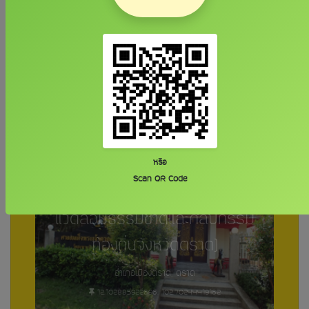
7.3465546708, 100.277692834
วัดสะพานหิน
6 เดือนที่แล้ว
หรือ
Scan QR Code
วัดสะพานหิน (หน่วยอนุรักษ์สิ่ง
แวดล้อมธรรมชาติและศิลปกรรม
ท้องถิ่นจังหวัดตราด)
อำเภอเมืองตราด, ตราด
12.102885922696, 102.70244419162