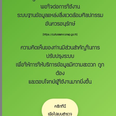
ศิลปกรรมท้องถิ่นจังหวัดพัทลุง)
พอใจต่อการใช้งาน
ระบบฐานข้อมูลแหล่งสิ่งแวดล้อมศิลปกรรม
อำเภอปากพะยูน, พัทลุง
อันควรอนุรักษ์
7.670072, 100.059604
(https://culturalenvi.onep.go.th)
ความคิดเห็นของท่านมีส่วนสำคัญในการ
วัดพระเกิด
ปรับปรุงระบบ
5 เดือนที่แล้ว
เพื่อให้การให้บริการข้อมูลมีความสะดวก ถูก
ต้อง
และตอบโจทย์ผู้ใช้งานมากยิ่งขึ้น
วัดพระเกิด (หน่วยอนุรักษ์สิ่ง
แวดล้อมธรรมชาติและศิลปกรรม
ท้องถิ่นจังหวัดพัทลุง)
คลิกที่นี่
เพื่อไปแบบสำรวจ
อำเภอปากพะยูน, พัทลุง