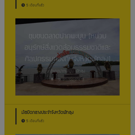
5 เดือนที่แล้ว
ชุมชนตลาดปากพะยูน (หน่วย
อนุรักษ์สิ่งแวดล้อมธรรมชาติและ
ศิลปกรรมท้องถิ่นจังหวัดพัทลุง)
อำเภอปากพะยูน, พัทลุง
7.73737, 100.07675
มัสยิดกลางประจำจังหวัดพัทลุง
5 เดือนที่แล้ว