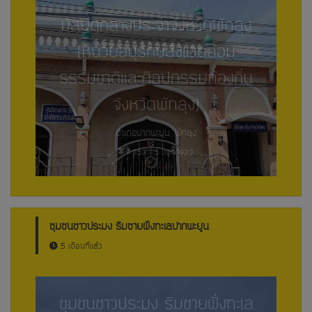
มัสยิดกลางประจำจังหวัดพัทลุง
(หน่วยอนุรักษ์สิ่งแวดล้อม
ธรรมชาติและศิลปกรรมท้องถิ่น
จังหวัดพัทลุง)
อำเภอปากพะยูน, พัทลุง
7.353775, 100.1933
ชุมชนชาวประมง ริมชายฝั่งทะเลปากพะยูน
5 เดือนที่แล้ว
ชุมชนชาวประมง ริมชายฝั่งทะเล