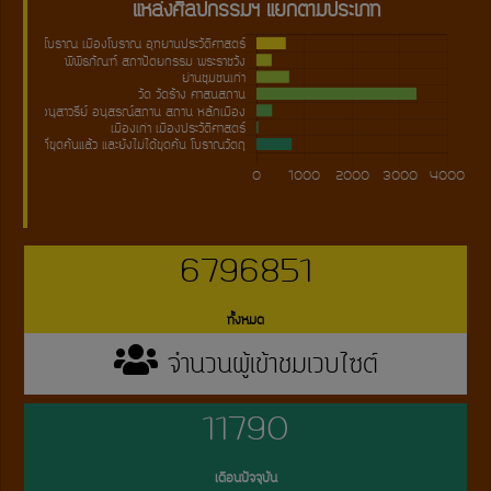
6796851
ทั้งหมด
จำนวนผู้เข้าชมเวบไซต์
11790
เดือนปัจจุบัน