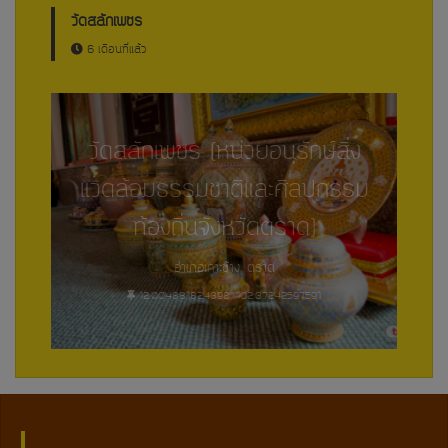
วัดสลักเพชร
6 เดือนที่แล้ว
วัดสลักเพชร (หน่วยอนุรักษ์สิ่ง
แวดล้อมธรรมชาติและศิลปกรรม
ท้องถิ่นจังหวัดตราด)
อำเภอเกาะช้าง, ตราด
12.004881824398, 102.37242597591