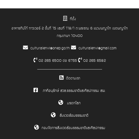
ที่ตั้ง
อาคารทิปโก้ ทาวเวอร์ 2 ชั้นที่ 15 เลขที่ 118/1 ถ.พระราม 6 แขวงพญาไท เขตพญาไท
กรุงเทพฯ 10400
culturalenvi@onep.go.th
culturalenvi@gmail.com
02 265 6500 ต่อ 6755
02 265 6582
ติดตามเรา
ภาคีอนุรักษ์ สวล.ธรรมชาติและศิลปกรรม สผ.
มรดกโลก
สิ่งแวดล้อมธรรมชาติ
กองจัดการสิ่งแวดล้อมธรรมชาติและศิลปกรรม