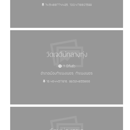
14.5488774425, 100.478801599
วัดเจดีย์กลางทุ่ง
7 ปีที่แล้ว
อำเภอเมืองกำแพงเพชร, กำแพงเพชร
16.4644511916, 99.524855866