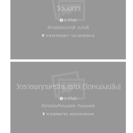
วัดอมฤต
5 ปีที่แล้ว
อำเภอเมืองนนทบุรี, นนทบุรี
13.8387503837, 100.494505642
วัดราชพฤกษ์ศรัทธาราม (วัดหนองปลิง)
5 ปีที่แล้ว
อำเภอเมืองกำแพงเพชร, กำแพงเพชร
16.5085881165, 99.5006353238