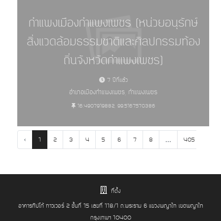
กำแพงเมืองกำแพงเพชร (หน่วยอนุรักษ์
สิ่งแวดล้อมธรรมชาติและศิลปกรรมท้อง
ถิ่นจังหวัดกำแพงเพชร)
7 ปีที่แล้ว
อำเภอเมืองกำแพงเพชร, กำแพงเพชร
16.4907919882, 99.5167570386
‹
...
1
2
3
4
5
6
7
8
405
406
ที่ตั้ง
อาคารทิปโก้ ทาวเวอร์ 2 ชั้นที่ 15 เลขที่ 118/1 ถ.พระราม 6 แขวงพญาไท เขตพญาไท
กรุงเทพฯ 10400