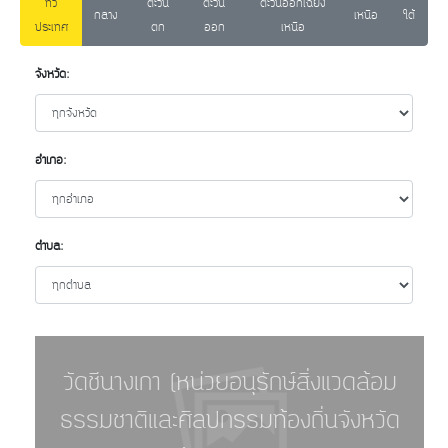
ทั่ว
ตะวัน
ตะวัน
ตะวันออกเฉียง
กลาง
เหนือ
ใต้
ประเทศ
ตก
ออก
เหนือ
จังหวัด:
อำเภอ:
ตำบล:
แหล่งศิลปกรรมอันควรอนุรักษ์ -
วัดชีนางเกา (หน่วยอนุรักษ์สิ่งแวดล้อม
ทั้งหมด (6084)
ธรรมชาติและศิลปกรรมท้องถิ่นจังหวัด