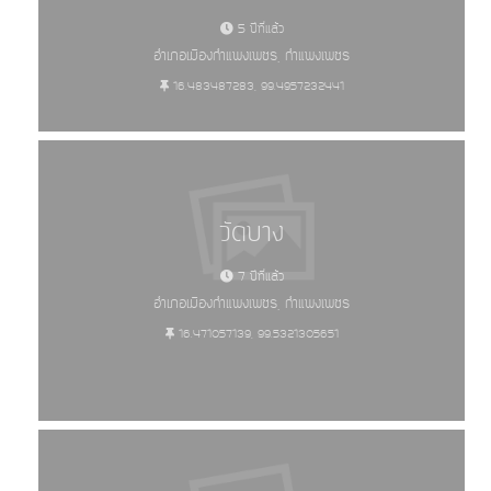
5 ปีที่แล้ว
อำเภอเมืองกำแพงเพชร, กำแพงเพชร
16.483487283, 99.4957232441
วัดบาง
7 ปีที่แล้ว
อำเภอเมืองกำแพงเพชร, กำแพงเพชร
16.471057139, 99.5321305651
แหล่งศิลปกรรมอันควรอนุรักษ์ -
ทั้งหมด (6084)