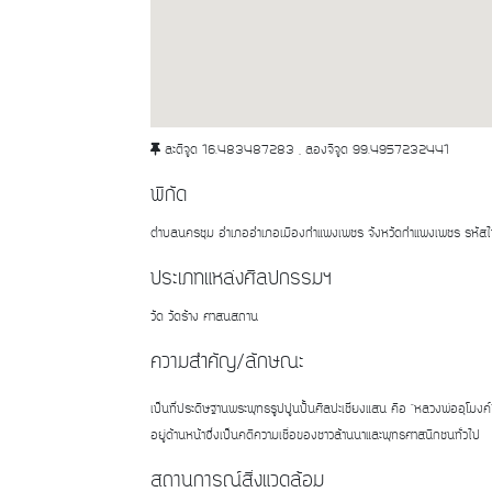
ละติจูด 16.483487283 , ลองจิจูด 99.4957232441
พิกัด
ตำบลนครชุม อำเภออำเภอเมืองกำแพงเพชร จังหวัดกำแพงเพชร รหั
ประเภทแหล่งศิลปกรรมฯ
วัด วัดร้าง ศาสนสถาน
ความสำคัญ/ลักษณะ
เป็นที่ประดิษฐานพระพุทธรูปปูนปั้นศิลปะเชียงแสน คือ "หลวงพ่ออุโมงค์"
อยู่ด้านหน้าซึ่งเป็นคติความเชื่อของชาวล้านนาและพุทธศาสนิกชนทั่วไป
สถานการณ์สิ่งแวดล้อม