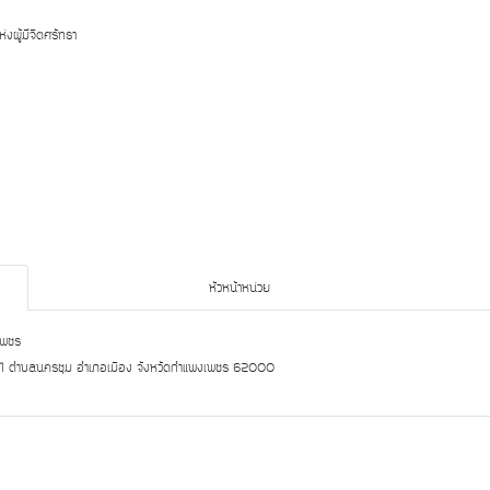
ผู้มีจิตศรัทธา
หัวหน้าหน่วย
เพชร
มู่ 1 ตำบลนครชุม อำเภอเมือง จังหวัดกำแพงเพชร 62000