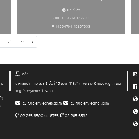
6 ปีที่แล้ว
อำเภอนางรอง, บุรีรัมย์
14.664794, 102.67633
.
›
21
22
ษ์ - อนุสาวรีย์ อนุสรณ์สถาน สถาน หล
ที่ตั้ง
่างๆ
อาคารทิปโก้ ทาวเวอร์ 2 ชั้นที่ 15 เลขที่ 118/1 ถ.พระราม 6 แขวงพญาไท เขต
พญาไท กรุงเทพฯ 10400
าใจ
culturalenvi@onep.go.th
culturalenvi@gmail.com
ร
02 265 6500 ต่อ 6755
02 265 6582