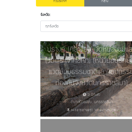
ทั่วประเทศ
กลาง
จังหวัด:
ปรางค์ (ศิลาแลง) วัดหนองชุมแ
(วัดพระเจ้าคอหัก) (หน่วยอนุรักษ์ส
แวดล้อมธรรมชาติและศิลปกรร
ท้องถิ่นจังหวัดนครราชสีมา)
3 ปีที่แล้ว
อำเภอปักธงชัย, นครราชสีมา
แหล่งศิลปกรรมอันควรอนุรัก
14.6816879851, 101.941725008