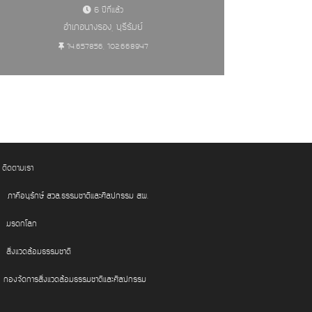
6 ปีที่แล้ว
อำเภอนางรอง, บุรีรัมย์
14.657856, 102.668947
ักเมือง (327)
ติดตามเรา
ภาคีอนุรักษ์ สวล.ธรรมชาติและศิลปกรรม สผ.
มรดกโลก
สิ่งแวดล้อมธรรมชาติ
กองจัดการสิ่งแวดล้อมธรรมชาติและศิลปกรรม