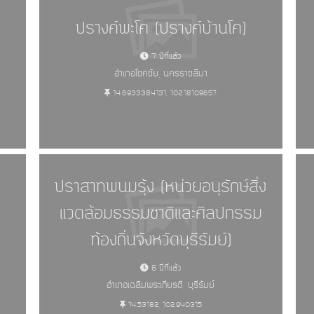
ปรางค์พะโค (ปรางค์บ้านโค)
7 ปีที่แล้ว
อำเภอโชคชัย, นครราชสีมา
14.6933384131, 102.18109657
ปราสาทพนมรุ้ง (หน่วยอนุรักษ์สิ่ง
แวดล้อมธรรมชาติและศิลปกรรม
ท้องถิ่นจังหวัดบุรีรัมย์)
6 ปีที่แล้ว
อำเภอเฉลิมพระเกียรติ, บุรีรัมย์
14.53182, 102.940315