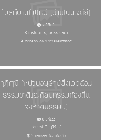
โบสถ์บ้านไฟไหม้ (บ้านโนนเจดีย์)
7 ปีที่แล้ว
อำเภอโนนไทย, นครราชสีมา
15.1936149941, 101.898652297
กุฏิฤาษี (หน่วยอนุรักษ์สิ่งแวดล้อม
ธรรมชาติและศิลปกรรมท้องถิ่น
จังหวัดบุรีรัมย์)
6 ปีที่แล้ว
อำเภอชำนิ, บุรีรัมย์
14.858955, 102.810019