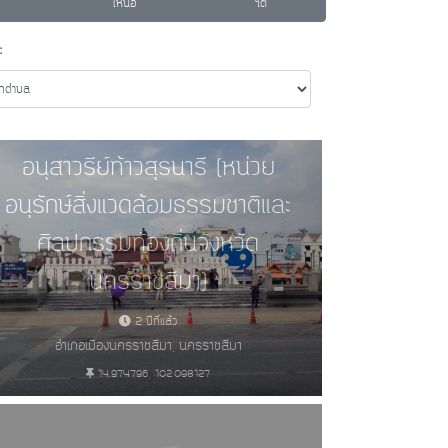
เหนือ
ใต้
:
อนุสาวรีย์ท้าวสุรนารี (หน่วย
อนุรักษ์สิ่งแวดล้อมธรรมชาติและ
ศิลปกรรมท้องถิ่นจังหวัด
นครราชสีมา)
2 ปีที่แล้ว
อำเภอเมืองนครราชสีมา, นครราชสีมา
ักเมือง (327)
14.974796, 102.098127