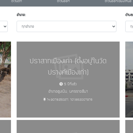
ตะวันตก
ตะวันออก
ตะวันออกเฉียงเหนือ
อำเภอ:
ตำบล
สง
ิ่ง
ปราสาทเมืองเก่า (ตั้งอยู่ในวัด
ม
ปรางค์เมืองเก่า)
5 ปีที่แล้ว
อำเภอสูงเนิน, นครราชสีมา
14.9078250211, 101.862007976
ษ์ - อนุสาวรีย์ อนุสรณ์สถาน สถาน หล