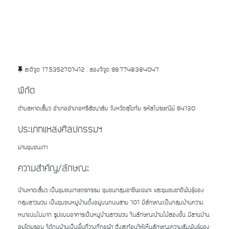
ละติจูด 17.5352701412 , ลองจิจูด 99.7748384047
พิกัด
ตำบลหาดเสี้ยว อำเภออำเภอศรีสัชนาลัย จังหวัดสุโขทัย รหัสไปรษณีย์ 64130
ประเภทแหล่งศิลปกรรมฯ
ย่านชุมชนเก่า
ความสำคัญ/ลักษณะ
บ้านหาดเสี้ยว เป็นชุมชนเกษตรกรรม ชุมชนกลุ่มอาชีพเฉพาะ และชุมชนชาติพันธุ์ของ
กลุ่มลาวพวน เป็นชุมชนหมู่บ้านตั้งอยู่บนถนนสาย 101 มีลักษณะเป็นกลุ่มบ้านความ
หนาแน่นไม่มาก รูปแบบอาคารเป็นหมู่บ้านลาวพวน ในลักษณะบ้านไม้สองชั้น มีลานบ้าน
อยู่โดยรอบ ใต้ถุนบ้านเป็นพื้นที่วางกี่ทอผ้า ซึ่งสะท้อนให้เห็นลักษณะความสัมพันธ์ของ