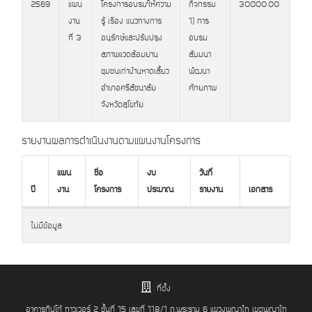
2569
แผน
โครงการอบรมให้ความ
กิจกรรม
30000.00
งาน
ละเอียด
งาน
รู้ เรื่อง แนวทางการ
1) การ
ที่ 3
อนุรักษ์และปรับปรุง
อบรม
สภาพแวดล้อมย่าน
สัมมนา
ชุมชนเก่าบ้านหาดเสี้ยว
พัฒนา
อำเภอศรีสัชนาลัย
ศักยภาพ
จังหวัดสุโขทัย
รายงานผลการดำเนินงานตามแผนงานโครงการ
แผน
ชื่อ
งบ
วันที่
ปี
งาน
โครงการ
ประมาณ
รายงาน
เอกสาร
ปี
แผน
ชื่อ
งบ
วันที่
เอกสาร
ไม่มีข้อมูล
งาน
โครงการ
ประมาณ
รายงาน
ที่ตั้ง
อาคารทิปโก้ ทาวเวอร์ 2 ชั้นที่ 15 เลขที่ 118/1 ถ.พระราม 6 แขวงพญาไท เขตพญาไท