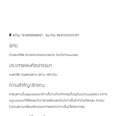
ละติจูด 16.5699999627 , ลองจิจูด 99.6100000197
พิกัด
ตำบลเขาคีริส อำเภออำเภอพรานกระต่าย จังหวัดกำแพงเพชร
ประเภทแหล่งศิลปกรรมฯ
อนุสาวรีย์ อนุสรณ์สถาน สถาน หลักเมือง
ความสำคัญ/ลักษณะ
ศาสนสถานตั้งอยู่บนยอดเขามีทางขึ้นทางด้านทิศเหนือตั้งอยู่ในแนวถนนพระร่วง อาคาร
อยู่บนยอดเขาใช้ศิลาแลงในการก่อสร้างและมีบันไดทางขึ้นซึ่งทำด้วยศิลาแลง ปัจจุบัน
โบราณสถานเหลือแต่ส่วนฐานอาคารและบันไดทางขึ้นมีวัชพืชปกคลุม