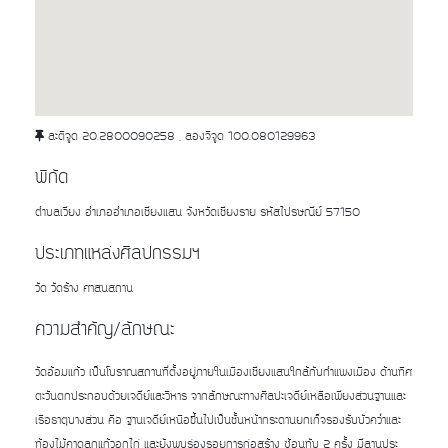
ละติจูด 20.2800090258 , ลองจิจูด 100.080129963
พิกัด
ตำบลเวียง อำเภออำเภอเชียงแสน จังหวัดเชียงราย รหัสไปรษณีย์ 57150
ประเภทแหล่งศิลปกรรมฯ
วัด วัดร้าง ศาสนสถาน
ความสำคัญ/ลักษณะ
วัดอ้อมแก้ว เป็นโบราณสถานที่ตั้งอยู่ภายในเมืองเชียงแสนใกล้กับกําแพงเมือง ด้านทิศ
ตะวันตกประกอบด้วยเจดีย์และวิหาร จากลักษณะทางศิลปะเจดีย์เหลือเพียงส่วนฐานและ
เรือธาตุบางส่วน คือ ฐานเจดีย์เหนือขึ้นไปเป็นชั้นหน้ากระดานยกเก็จรองรับบัวคว่ำและ
ท้องไม้คาดลูกแก้วอกไก่ และยังพบร่องรอยการก่อสร้าง ซ้อนทับ 2 ครั้ง มีลานประ