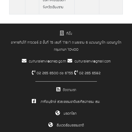
ประกาศเป็นมรดก
จังหวัดเชียงราย
ที่ตั้ง
อาคารทิปโก้ ทาวเวอร์ 2 ชั้นที่ 15 เลขที่ 118/1 ถ.พระราม 6 แขวงพญาไท เขตพญาไท
กรุงเทพฯ 10400
culturalenvi@onep.go.th
culturalenvi@gmail.com
02 265 6500 ต่อ 6755
02 265 6582
ติดตามเรา
ภาคีอนุรักษ์ สวล.ธรรมชาติและศิลปกรรม สผ.
มรดกโลก
สิ่งแวดล้อมธรรมชาติ