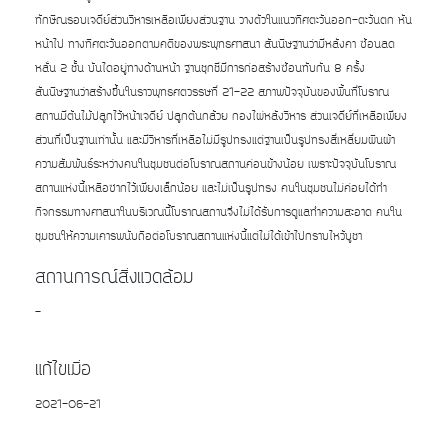
ทักษิณรอบเจดีย์ส่วนวิหารเหลือเพียงส่วนฐาน วางตัวในแนวทิศตะวันออก-ตะวันตก หัน
หน้าไป ทางทิศตะวันออกตามคติของพระพุทธศาสนา สันนิษฐานว่ามีหลังคา ซ้อนลด
หลั่น 2 ชั้น บันไดอยู่ทางด้านหน้า ฐานชุกชีมีการก่อสร้างซ้อนทับกัน 8 ครั้ง
สันนิษฐานว่าสร้างขึ้นในราวพุทธศตวรรษที่ 21-22 สภาพปัจจุบันของพื้นที่โบราณ
สถานมีต้นไม้ปลูกไว้หน้าเจดีย์ ปลูกต้นกล้วย กองไผ่หลังวิหาร ส่วนเจดีย์ที่เหลือเพียง
ส่วนที่เป็นฐานเท่านั้น และมีวิหารที่เหลือไม่มีรูปทรงแต่ฐานเป็นรูปทรงสี่เหลี่ยมผืนผ้า
ความสัมพันธ์ระหว่างคนในชุมชนต่อโบราณสถานค่อนข้างน้อย เพราะปัจจุบันโบราณ
สถานแห่งนี้เหลือซากไว้เพียงเล็กน้อย และไม่เป็นรูปทรง คนในชุมชนไม่ค่อยได้ทํา
กิจกรรมทางศาสนาในบริเวณนี้โบราณสถานจึงไม่ได้รับการดูแลทําความสะอาด คนใน
ชุมชนให้ความเคารพนับถือต่อโบราณสถานแห่งนี้แต่ไม่ได้เข้าไปกราบไหว้บูชา
สถานการณ์สิ่งแวดล้อม
-
แก้ไขเมื่อ
2021-06-21