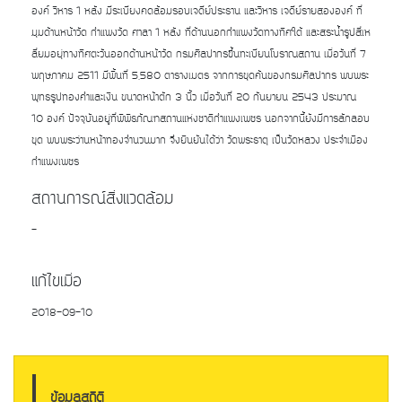
องค์ วิหาร 1 หลัง มีระเบียงคดล้อมรอบเจดีย์ประธาน และวิหาร เจดีย์รายสององค์ ที่
มุมด้านหน้าวัด กำแพงวัด ศาลา 1 หลัง ที่ด้านนอกกำแพงวัดทางทิศใต้ และสระน้ำรูปสี่เห
ลี่ยมอยุ่ทางทิศตะวันออกด้านหน้าวัด กรมศิลปากรขึ้นทะเบียนโบราณสถาน เมื่อวันที่ 7
พฤษภาคม 2511 มีพื้นที่ 5,580 ตารางเมตร จากการขุดค้นของกรมศิลปากร พบพระ
พุทธรูปทองคำและเงิน ขนาดหน้าตัก 3 นิ้ว เมื่อวันที่ 20 กันยายน 2543 ประมาณ
10 องค์ ปัจจุบันอยู่ที่พิพิธภัณฑสถานแห่งชาติกำแพงเพชร นอกจากนี้ยังมีการลักลอบ
ขุด พบพระว่านหน้าทองจำนวนมาก จึงยืนยันได้ว่า วัดพระธาตุ เป็นวัดหลวง ประจำเมือง
กำแพงเพชร
สถานการณ์สิ่งแวดล้อม
-
แก้ไขเมื่อ
2018-09-10
ข้อมูลสถิติ