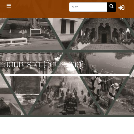
วัดมหาธาตุ (วัดพระธาตุ)