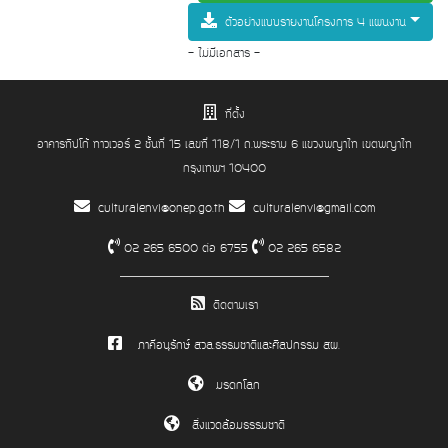
ตัวอย่างแบบรายงานโครงการ 4 แผนงาน
- ไม่มีเอกสาร -
ที่ตั้ง
อาคารทิปโก้ ทาวเวอร์ 2 ชั้นที่ 15 เลขที่ 118/1 ถ.พระราม 6 แขวงพญาไท เขตพญาไท
กรุงเทพฯ 10400
culturalenvi@onep.go.th
culturalenvi@gmail.com
02 265 6500 ต่อ 6755
02 265 6582
ติดตามเรา
ภาคีอนุรักษ์ สวล.ธรรมชาติและศิลปกรรม สผ.
มรดกโลก
สิ่งแวดล้อมธรรมชาติ