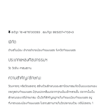
ละติจูด 16.4876130093 , ลองจิจูด 99.5201470243
พิกัด
ตำบลในเมือง อำเภออำเภอเมืองกำแพงเพชร จังหวัดกำแพงเพชร
ประเภทแหล่งศิลปกรรมฯ
วัด วัดร้าง ศาสนสถาน
ความสำคัญ/ลักษณะ
วัดมหาธาตุ หรือวัดพระธาตุ สร้างด้วยลักษณะของสถาปัตยกรรมจัดเป็นแบบเฉพาะของ
ตระกูลช่างกำแพงเพชร มีฐานแปดเหลี่ยมต่อจากฐานเขียงอีกหลายชั้น ต่อจากนั้นเป็น
ลักษณะของเจดีย์ทรงกลม เป็นวัดที่สำคัญอยู่ภายในกำแพงเมืองกำแพงเพชร อยู่
กึ่งกลางของเมืองกำแพงเพชร โบราณสถานภายในวัดประกอบด้วย เจดีย์ประธาน 1