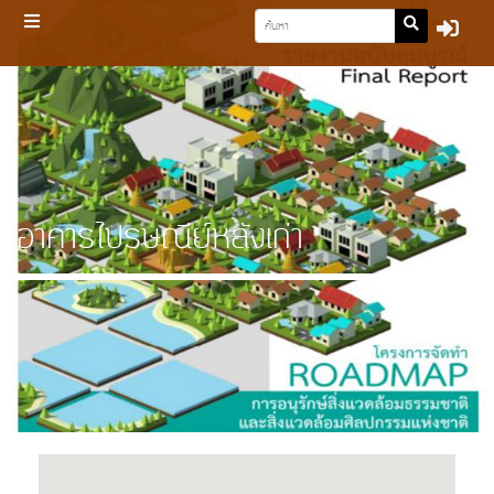
อาคารไปรษณีย์หลังเก่า