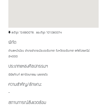
ละติจูด 13.690076 , ลองจิจูด 101.080014
พิกัด
ตำบลหน้าเมือง อำเภออำเภอเมืองฉะเชิงเทรา จังหวัดฉะเชิงเทรา รหัสไปรษณีย์
24000
ประเภทแหล่งศิลปกรรมฯ
พิพิธภัณฑ์ สถาปัตยกรรม พระราชวัง
ความสำคัญ/ลักษณะ
-
สถานการณ์สิ่งแวดล้อม