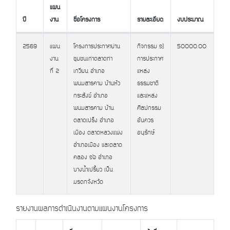
แผน
ปี
งาน
ชื่อโครงการ
รายละเอียด
งบประมาณ
ปี
แผน
ชื่อโครงการ
รายละเอียด
งบประมาณ
2569
แผน
โครงการประกาศย่าน
กิจกรรม ๑)
50000.00
งาน
งาน
ชุมชนเก่าตลาดท่า
การประกาศ
ที่ 2
เกวียน อำเภอ
แหล่ง
พนมสารคาม บ้านหัว
ธรรมชาติ
กระสังข์ อำเภอ
และแหล่ง
พนมสารคาม บ้าน
ศิลปกรรม
ตลาดเปร็ง อำเภอ
อันควร
เมือง ตลาดหลวงแพ่ง
อนุรักษ์
อำเภอเมือง และตลาด
คลอง ๑๖ อำเภอ
บางน้ำเปรี้ยว เป็น
มรดกจังหวัด
รายงานผลการดำเนินงานตามแผนงานโครงการ