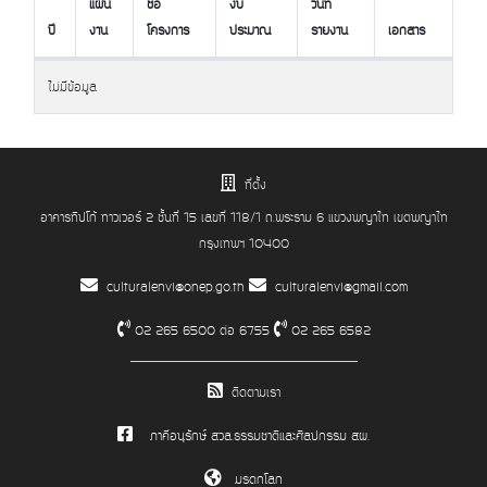
แผน
ชื่อ
งบ
วันที่
ปี
งาน
โครงการ
ประมาณ
รายงาน
เอกสาร
ปี
แผน
ชื่อ
งบ
วันที่
เอกสาร
ไม่มีข้อมูล
งาน
โครงการ
ประมาณ
รายงาน
ที่ตั้ง
อาคารทิปโก้ ทาวเวอร์ 2 ชั้นที่ 15 เลขที่ 118/1 ถ.พระราม 6 แขวงพญาไท เขตพญาไท
กรุงเทพฯ 10400
culturalenvi@onep.go.th
culturalenvi@gmail.com
02 265 6500 ต่อ 6755
02 265 6582
ติดตามเรา
ภาคีอนุรักษ์ สวล.ธรรมชาติและศิลปกรรม สผ.
มรดกโลก