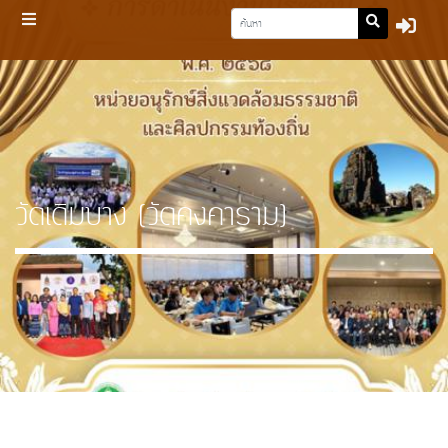
วัดเดิมบาง (วัดคงคาราม)