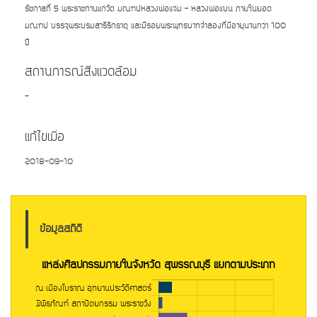
รัชกาลที่ 5 พระราชทานแก่วัด มณฑปหลวงพ่อแจ่ม – หลวงพ่อแบน ภายในยอด
มณฑป บรรจุพระบรมสารีริกธาตุ และมีรอยพระพุทธบาทจำลองที่มีอายุนานกว่า 100
ปี
สถานการณ์สิ่งแวดล้อม
-
แก้ไขเมื่อ
2018-09-10
ข้อมูลสถิติ