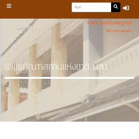
พิพิธภัณฑสถานแห่งชาติ น่าน