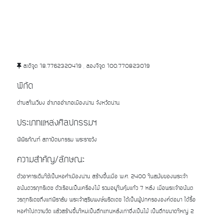
ละติจูด 18.7762320419 , ลองจิจูด 100.770823019
พิกัด
ตำบลในเวียง อำเภออำเภอเมืองน่าน จังหวัดน่าน
ประเภทแหล่งศิลปกรรมฯ
พิพิธภัณฑ์ สถาปัตยกรรม พระราชวัง
ความสำคัญ/ลักษณะ
ตัวอาคารเดิมใช้เป็นหอคำเมืองน่าน สร้างขึ้นเมื่อ พ.ศ. 2400 ในสมัยของพระเจ้า
อนันตวรฤทธิเดช ตัวเรือนเป็นเครื่องไม้ รวมอยู่ในคุ้มแก้ว 7 หลัง เมื่อพระเจ้าอนันต
วรฤทธิเดชถึงแก่พิราลัย พระเจ้าสุริยพงษ์ผริตเดช ได้เป็นผู้ปกครององค์ต่อมา ได้รื้อ
หอคำไปถวายวัด แล้วสร้างขึ้นใหม่เป็นตึกแทนหลังเก่าซึ่งเป็นไม้ เป็นตึกขนาดใหญ่ 2