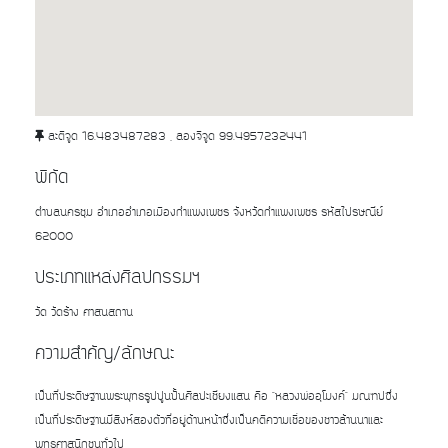
ละติจูด 16.483487283 , ลองจิจูด 99.4957232441
พิกัด
ตำบลนครชุม อำเภออำเภอเมืองกำแพงเพชร จังหวัดกำแพงเพชร รหัสไปรษณีย์
62000
ประเภทแหล่งศิลปกรรมฯ
วัด วัดร้าง ศาสนสถาน
ความสำคัญ/ลักษณะ
เป็นที่ประดิษฐานพระพุทธรูปปูนปั้นศิลปะเชียงแสน คือ "หลวงพ่ออุโมงค์" มณฑปซึ่ง
เป็นที่ประดิษฐานมีสิงห์สองตัวที่อยู่ด้านหน้าซึ่งเป็นคติความเชื่อของชาวล้านนาและ
พุทธศาสนิกชนทั่วไป