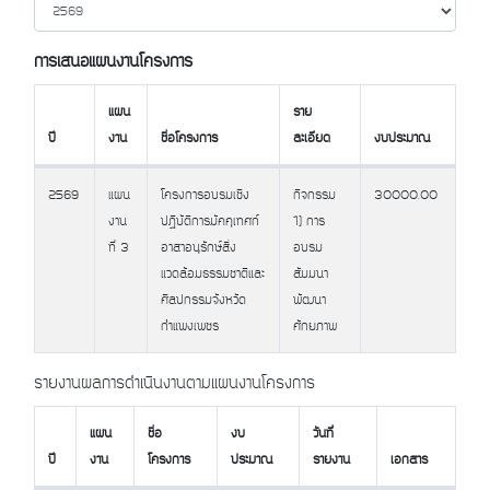
การเสนอแผนงานโครงการ
แผน
ราย
ปี
งาน
ชื่อโครงการ
ละเอียด
งบประมาณ
ปี
แผน
ชื่อโครงการ
ราย
งบประมาณ
2569
แผน
โครงการอบรมเชิง
กิจกรรม
30000.00
งาน
ละเอียด
งาน
ปฏิบัติการมัคคุเทศก์
1) การ
ที่ 3
อาสาอนุรักษ์สิ่ง
อบรม
แวดล้อมธรรมชาติและ
สัมมนา
ศิลปกรรมจังหวัด
พัฒนา
กำแพงเพชร
ศักยภาพ
รายงานผลการดำเนินงานตามแผนงานโครงการ
แผน
ชื่อ
งบ
วันที่
ปี
งาน
โครงการ
ประมาณ
รายงาน
เอกสาร