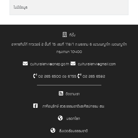
ปี
แผน
ชื่อ
งบ
วันที่
เอกสาร
ไม่มีข้อมูล
งาน
โครงการ
ประมาณ
รายงาน
ที่ตั้ง
อาคารทิปโก้ ทาวเวอร์ 2 ชั้นที่ 15 เลขที่ 118/1 ถ.พระราม 6 แขวงพญาไท เขตพญาไท
กรุงเทพฯ 10400
culturalenvi@onep.go.th
culturalenvi@gmail.com
02 265 6500 ต่อ 6755
02 265 6582
ติดตามเรา
ภาคีอนุรักษ์ สวล.ธรรมชาติและศิลปกรรม สผ.
มรดกโลก
สิ่งแวดล้อมธรรมชาติ