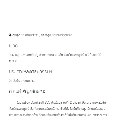
ละติจูด 16.86821171 , ลองจิจูด 101.32550296
พิกัด
166 หมู่ 5 ตำบลท่าอิบุญ อำเภออำเภอหล่มสัก จังหวัดเพชรบูรณ์ รหัสไปรษณีย์
67110
ประเภทแหล่งศิลปกรรมฯ
วัด วัดร้าง ศาสนสถาน
ความสำคัญ/ลักษณะ
วัดขามเรียง ตั้งอยู่เลขที่ ๑๖๖ บ้านวังมล หมู่ที่ ๕ ตำบลท่าอิบุญ อำเภอหล่มสัก
จังหวัดเพชรบูรณ์ สังกัดคณะสงฆ์มหานิกาย พื้นที่ตั้งวัดเป็นที่ราบสูง มีถนนล้อมรอบ
ขอบเขตบริเวณวัดทุกด้าน วัดขามเรียงถูกสร้างขึ้นให้เป็นวัดประมาณ พ.ศ. ๒๔๒๒ ชาว