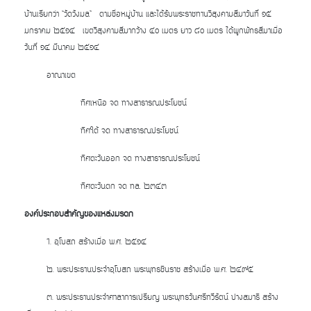
บ้านเรียกว่า “วัดวังมล” ตามชื่อหมู่บ้าน และได้รับพระราชทานวิสุงคามสีมาวันที่ ๑๕
มกราคม ๒๕๑๔ เขตวิสุงคามสีมากว้าง ๔๐ เมตร ยาว ๘๐ เมตร ได้ผูกพัทธสีมาเมื่อ
วันที่ ๑๔ มีนาคม ๒๕๑๔
อาณาเขต
ทิศเหนือ จด ทางสาธารณประโยชน์
ทิศใต้ จด ทางสาธารณประโยชน์
ทิศตะวันออก จด ทางสาธารณประโยชน์
ทิศตะวันตก จด ทล. ๒๓๔๓
องค์ประกอบสำคัญของแหล่งมรดก
1. อุโบสถ สร้างเมื่อ พ.ศ. ๒๕๑๔
๒. พระประธานประจำอุโบสถ พระพุทธชินราช สร้างเมื่อ พ.ศ. ๒๔๙๕
๓. พระประธานประจำศาลาการเปรียญ พระพุทธวันศรีทวีรัตน์ ปางสมาธิ สร้าง