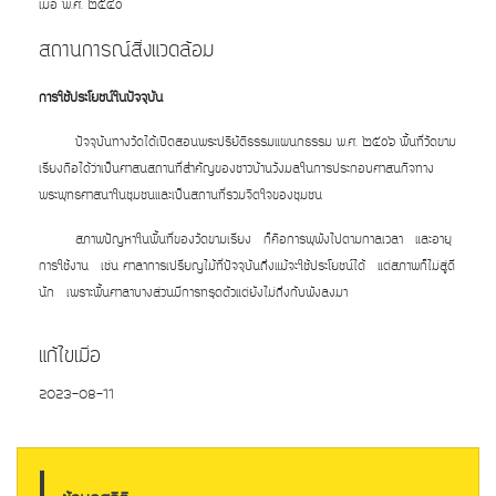
เมื่อ พ.ศ. ๒๕๔๐
สถานการณ์สิ่งแวดล้อม
การใช้ประโยชน์ในปัจจุบัน
ปัจจุบันทางวัดได้เปิดสอนพระปริยัติธรรมแผนกธรรม พ.ศ. ๒๕๐๖ พื้นที่วัดขาม
เรียงถือได้ว่าเป็นศาสนสถานที่สำคัญของชาวบ้านวังมลในการประกอบศาสนกิจทาง
พระพุทธศาสนาในชุมชนและเป็นสถานที่รวมจิตใจของชุมชน
สภาพปัญหาในพื้นที่ของวัดขามเรียง ก็คือการพุพังไปตามกาลเวลา และอายุ
การใช้งาน เช่น ศาลาการเปรียญไม้ที่ปัจจุบันถึงแม้จะใช้ประโยชน์ได้ แต่สภาพก็ไม่สู่ดี
นัก เพราะพื้นศาลาบางส่วนมีการทรุดตัวแต่ยังไม่ถึงกับพังลงมา
แก้ไขเมื่อ
2023-08-11