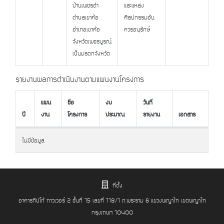
บ้านเพชรดำ
และแหล่ง
ตำบลเขาค้อ
ศิลปกรรมอัน
อำเภอเขาค้อ
ควรอนุรักษ์
จังหวัดเพชรบูรณ์
เป็นมรดกจังหวัด
รายงานผลการดำเนินงานตามแผนงานโครงการ
แผน
ชื่อ
งบ
วันที่
ปี
งาน
โครงการ
ประมาณ
รายงาน
เอกสาร
ปี
แผน
ชื่อ
งบ
วันที่
เอกสาร
ไม่มีข้อมูล
งาน
โครงการ
ประมาณ
รายงาน
ที่ตั้ง
อาคารทิปโก้ ทาวเวอร์ 2 ชั้นที่ 15 เลขที่ 118/1 ถ.พระราม 6 แขวงพญาไท เขตพญาไท
กรุงเทพฯ 10400