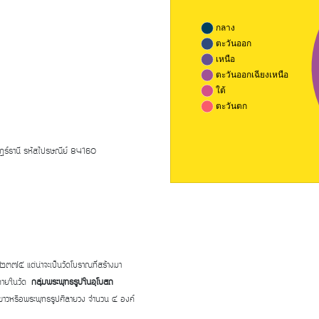
ษฎร์ธานี รหัสไปรษณีย์ 84160
. ๒๓๗๕ แต่น่าจะเป็นวัดโบราณที่สร้างมา
ัญภายในวัด
กลุ่มพระพุทธรูปในอุโบสถ
ขาวหรือพระพุทธรูปศิลายวง จำนวน ๔ องค์