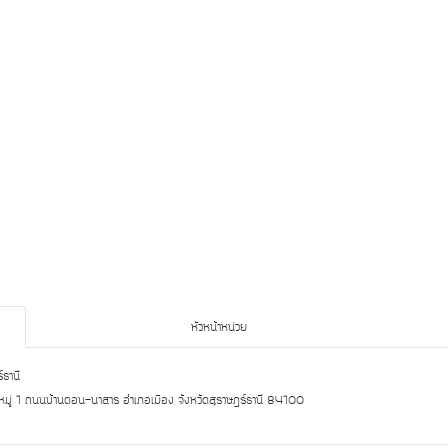
หัวหน้าหน่วย
์ธานี
2 หมู่ 1 ถนนบ้านดอน-นาสาร อำเภอเมือง จังหวัดสุราษฎร์ธานี 84100