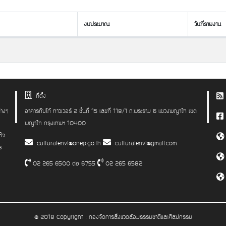
งบประมาณ
วันที่รายงาน
งบประมาณ
วันที่รายงาน
ที่ตั้ง
่างๆ
อาคารทิปโก้ ทาวเวอร์ 2 ชั้นที่ 15 เลขที่ 118/1 ถ.พระราม 6 แขวงพญาไท เขต
พญาไท กรุงเทพฯ 10400
าใจ
culturalenvi@onep.go.th
culturalenvi@gmail.com
ร
02 265 6500 ต่อ 6755
02 265 6582
@ 2018 Copyright : กองจัดการสิ่งแวดล้อมธรรมชาติและศิลปกรรม