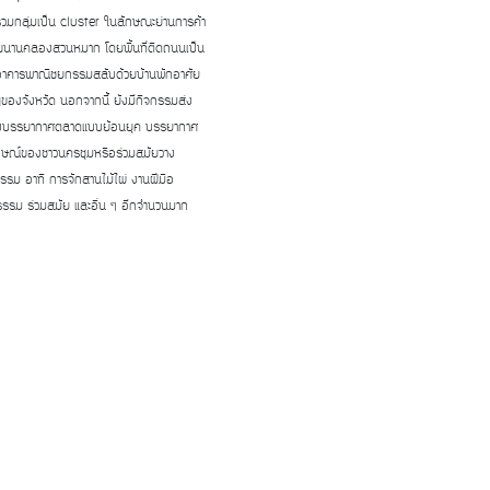
รวมกลุ่มเป็น cluster ในลักษณะย่านการค้า
านคลองสวนหมาก โดยพื้นที่ติดถนนเป็น
อาคารพาณิชยกรรมสลับด้วยบ้านพักอาศัย
ญของจังหวัด นอกจากนี้ ยังมีกิจกรรมส่ง
องบรรยากาศตลาดแบบย้อนยุค บรรยากาศ
ลักษณ์ของชาวนครชุมหรือร่วมสมัยวาง
รรม อาทิ การจักสานไม้ไผ่ งานฝีมือ
ธรรม ร่วมสมัย และอื่น ๆ อีกจำนวนมาก