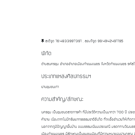
ละติจูด 16.4833997391 , ลองจิจูด 99.4942491195
พิกัด
ตำบลนครชุม อำเภออำเภอเมืองกำแพงเพชร จังหวัดกำแพงเพชร รหั
ประเภทแหล่งศิลปกรรมฯ
ย่านชุมชนเก่า
ความสำคัญ/ลักษณะ
นครชุม เป็นชุมชนตลาดการค้า ที่มีประวัติความเป็นมากว่า 700 ปี ปร
ค้าขาย เนื่องจากไม่มีทรัพยากรธรรมชาติอื่นใด ที่จะเอื้ออำนวยให้เกิดก
นอกจากภูมิปัญญาพื้นบ้าน ขนบธรรมเนียมประเพณี มรดกทางวัฒนธรรมขอ
เมืองกำแพงเพชร มีลักษณะเป็นชุมชนเมืองที่มีความหนาแน่นปานกลาง 