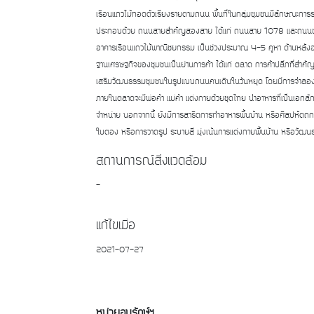
เรือนแถวไม้ทอดตัวเรียงรายตามถนน พื้นที่ในกลุ่มชุมชนมีลักษณะการ
ประกอบด้วย ถนนสายสำคัญสองสาย ได้แก่ ถนนสาย 1078 และถนนขน
อาคารเรือนแถวไม้พาณิชยกรรม เป็นช่วงประมาณ 4-5 คูหา ด้านหลัง
ฐานเศรษฐกิจของชุมชนเป็นย่านการค้า ได้แก่ ตลาด การค้าปลีกที่สำคั
เสริมวัฒนธรรมชุมชนในรูปแบบถนนคนเดินในวันหยุด โดยมีการจำล
ภายในตลาดจะมีพ่อค้า แม่ค้า แต่งกายด้วยชุดไทย นำอาหารที่เป็นเอก
จำหน่าย นอกจากนี้ ยังมีการสาธิตการทำอาหารพื้นบ้าน หรือศิลปหัตถก
ใบตอง หรือการวาดรูป ระบายสี มุ่งเน้นการแต่งกายพื้นบ้าน หรือวัฒน
สถานการณ์สิ่งแวดล้อม
-
แก้ไขเมื่อ
2021-07-27
หน่วยอนุรักษ์ฯ