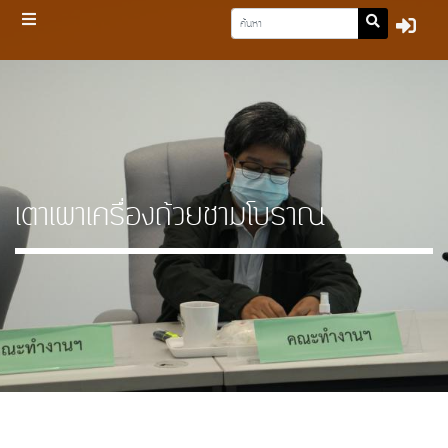
เตาเผาเครื่องถ้วยชามโบราณ