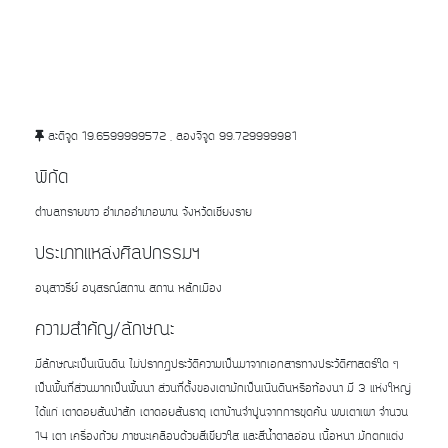
ละติจูด 19.6599999572 , ลองจิจูด 99.729999981
พิกัด
ตำบลทรายขาว อำเภออำเภอพาน จังหวัดเชียงราย
ประเภทแหล่งศิลปกรรมฯ
อนุสาวรีย์ อนุสรณ์สถาน สถาน หลักเมือง
ความสำคัญ/ลักษณะ
มีลักษณะเป็นเนินดิน ไม่ปรากฏประวัติความเป็นมาจากเอกสารทางประวัติศาสตร์ใด ๆ
เป็นพื้นที่ส่วนมากเป็นพื้นนา ส่วนที่ตั้งของเตามักเป็นเนินดินหรือท้องนา มี 3 แห่งใหญ่
ได้แก่ เตาดอยสันป่าสัก เตาดอยสันธาตุ เตาบ้านจำปูนจากการขุดค้น พบเตาเผา จำนวน
14 เตา เครื่องถ้วย ภาชนะเคลือบด้วยสีเขียวใส และสีน้ำตาลอ่อน เนื้อหนา มักตกแต่ง