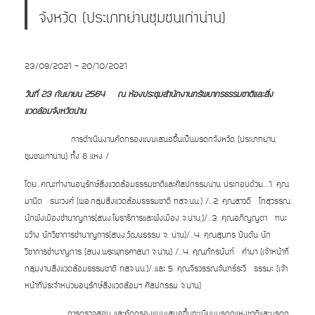
จังหวัด (ประเภทย่านชุมชนเก่าน่าน)
23/09/2021 - 20/10/2021
วันที่ 23 กันยายน 2564 ณ ห้องประชุมสำนักงานทรัพยากรธรรมชาติและสิ่ง
แวดล้อมจังหวัดน่าน
,
การดำเนินงานคัดกรองแบบเสนอขึ้นเป็นมรดกจังหวัด (ประเภทย่าน
ชุมชนเก่าน่าน) ทั้ง 6 แห่ง /
โดย...คณะทำงานอนุรักษ์สิ่งแวดล้อมธรรมชาติและศิลปกรรมน่าน ประกอบด้วย....1. คุณ
มานิต ธนะวงศ์ (ผอ.กลุ่มสิ่งแวดล้อมธรรมชาติ ทสจ.นน.) /...2. คุณสาวดี โทสุวรรณ
นักผังเมืองชำนาญการ(สนง.โยธาธิการและผังเมือง จ.น่าน,)/...3. คุณอภิญญตา ทนะ
ขว้าง นักวิชาการชำนาญการ(สนง.วัฒนธรรม จ. น่าน)/...4. คุณสุนทร ปันตัน นัก
วิชาการชำนาญการ (สนง.พระพุทธศาสนา จ.น่าน) /...4. คุณภัทรนันท์ คำมา (เจ้าหน้าที่
กลุ่มงานสิ่งแวดล้อมธรรมชาติ ทสจ.นน.)/..และ 5. คุณจีรวรรณจันทร์ระวี ธรรมะ (เจ้า
หน้าที่ประจำหน่วยอนุรักษ์สิ่งแวดล้อมฯ ศิลปกรรม จ.น่าน)
... การตรวจสอบ และคัดกรองแบบเสนอขึ้นทะเบียนมรดกแห่งชาติและมรดก