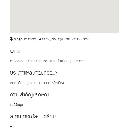
ละติจูด 13.6593349925 , ลองจิจูด 100.535862136
พิกัด
ตำบลตลาด อำเภออำเภอพระประแดง จังหวัดสมุทรปราการ
ประเภทแหล่งศิลปกรรมฯ
อนุสาวรีย์ อนุสรณ์สถาน สถาน หลักเมือง
ความสำคัญ/ลักษณะ
ไม่มีข้อมูล
สถานการณ์สิ่งแวดล้อม
-