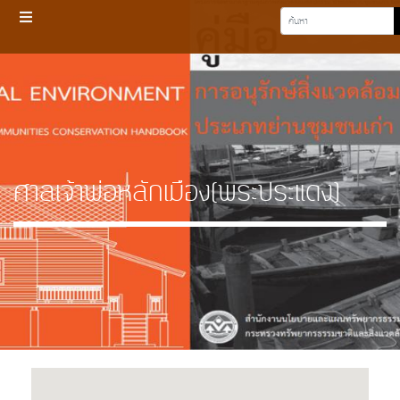
ศาลเจ้าพ่อหลักเมือง(พระประแดง)