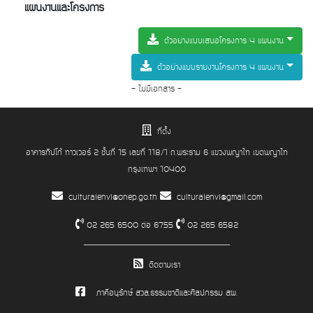
แผนงานและโครงการ
ตัวอย่างแบบเสนอโครงการ 4 แผนงาน
ตัวอย่างแบบรายงานโครงการ 4 แผนงาน
- ไม่มีเอกสาร -
ที่ตั้ง
อาคารทิปโก้ ทาวเวอร์ 2 ชั้นที่ 15 เลขที่ 118/1 ถ.พระราม 6 แขวงพญาไท เขตพญาไท
กรุงเทพฯ 10400
culturalenvi@onep.go.th
culturalenvi@gmail.com
02 265 6500 ต่อ 6755
02 265 6582
ติดตามเรา
ภาคีอนุรักษ์ สวล.ธรรมชาติและศิลปกรรม สผ.