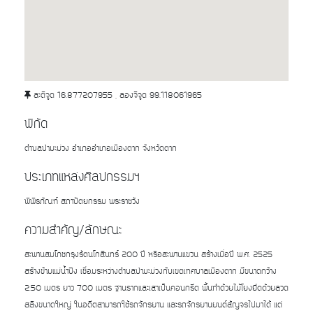
ละติจูด 16.877207955 , ลองจิจูด 99.118061965
พิกัด
ตำบลป่ามะม่วง อำเภออำเภอเมืองตาก จังหวัดตาก
ประเภทแหล่งศิลปกรรมฯ
พิพิธภัณฑ์ สถาปัตยกรรม พระราชวัง
ความสำคัญ/ลักษณะ
สะพานสมโภชกรุงรัตนโกสินทร์ 200 ปี หรือสะพานแขวน สร้างเมื่อปี พ.ศ. 2525
สร้างข้ามแม่น้ำปิง เชื่อมระหว่างตำบลป่ามะม่วงกับเขตเทศบาลเมืองตาก มีขนาดกว้าง
2.50 เมตร ยาว 700 เมตร ฐานรากและเสาเป็นคอนกรีต พื้นทำด้วยไม้โยงยึดด้วยลวด
สลิงขนาดใหญ่ ในอดีตสามารถใช้รถจักรยาน และรถจักรยานยนต์สัญจรไปมาได้ แต่