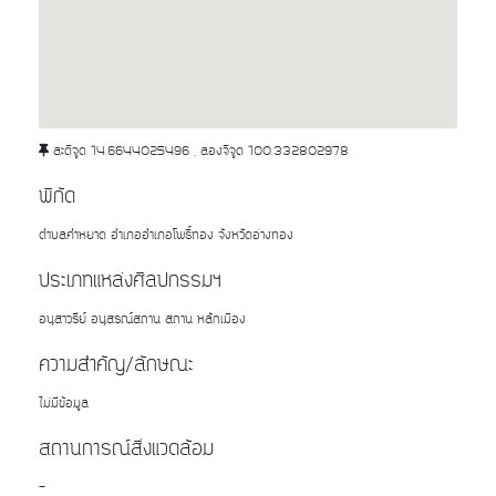
ละติจูด 14.6644025496 , ลองจิจูด 100.332802978
พิกัด
ตำบลคำหยาด อำเภออำเภอโพธิ์ทอง จังหวัดอ่างทอง
ประเภทแหล่งศิลปกรรมฯ
อนุสาวรีย์ อนุสรณ์สถาน สถาน หลักเมือง
ความสำคัญ/ลักษณะ
ไม่มีข้อมูล
สถานการณ์สิ่งแวดล้อม
-