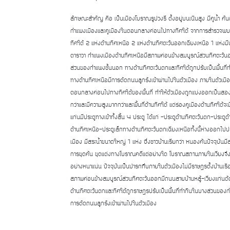
ลักษณะสำคัญ คือ เป็นเมืองโบราณรูปวงรี ตั้งอยู่บนเนินสูง มีคูน้ำ คัน
กำแพงเมืองและคูเมืองในตอนกลางค่อนไปทางทิศใต้ จากการสำรวจพบเ
ทิศใต้ 2 แห่งด้านทิศเหนือ 2 แห่งด้านทิศตะวันออกเฉียงเหนือ 1 แห่งม
ตาราวา กำแพงเมืองด้านทิศเหนือมีสภาพค่อนข้างสมบูรณ์ส่วนทิศตะวัน
ส่วนของกำแพงชั้นนอก ทางด้านทิศตะวันตกและทิศใต้ถูกปรับเป็นพื้นท
ทางด้านทิศเหนือมีการตัดถนนลูกรังเข้าผ่านไปในตัวเมือง ภายในตัวเมือ
ตอนกลางค่อนไปทางทิศใต้ของพื้นที่ ทำให้ตัวเมืองถูกแบ่งออกเป็นสองส่
กว่าและมีความสูงมากกว่าและพื้นที่ด้านทิศใต้ แต่ร่องคูเมืองด้านทิศใต้จ
แก่นมีประตูทางเข้าทั้งสิ้น 4 ประตู ได้แก่ -ประตูด้านทิศตะวันตก-ประต
ด้านทิศเหนือ-ประตูเล็กทางด้านทิศตะวันตกเฉียงเหนือทั้งนี้ห่างออ
เมือง มีสระน้ำขนาดใหญ่ 1 แห่ง ซึ่งชาวบ้านเรียกว่า หนองคันปัจจุบันมีส
การขุดค้น ขุดแต่งทางโบราณคดีแต่อย่างใด โบราณสถานภายในเวียงจึงมีส
อย่างหนาแน่น ปัจจุบันเป็นป่ารกทึบภายในตัวเมืองไม่มีราษฎรตั้งบ้านเร
สภาพค่อนข้างสมบูรณ์ส่วนทิศตะวันออกมีถนนสายบ้านหลู้-เวียงแก่น
ด้านทิศตะวันตกและทิศใต้ถูกราษฎรปรับเป็นพื้นที่ทำกินในบางส่วนของก
การตัดถนนลูกรังเข้าผ่านไปในตัวเมือง