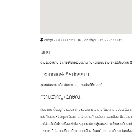
ละติจูด 20.0999739838 , ลองจิจูด 100.512299983
พิกัด
ตำบลม่วงยาย อำเภออำเภอเวียงแก่น จังหวัดเชียงราย รหัสไปรษณีย์
ประเภทแหล่งศิลปกรรมฯ
ชุมชนโบราณ เมืองโบราณ อุทยานประวัติศาสตร์
ความสำคัญ/ลักษณะ
เวียงแก่น ตั้งอยู่ที่บ้านม่วง ตำบลม่วงยาย อำเภอเวียงแก่น อยู่บนเนิน
แอ่งที่ราบระหว่างภูเขาเวียงแก่น ผ่านด้านทิศตะวันตกของเมือง มีแม่น้ำงา
มาไม่แน่ชัดมีเพียงเรื่องเล่าถึงเหตุการณ์การสู้รบระหว่างเจ้าหลวงเวียง
มหาราช ที่ทุ่งคาวบริเวณที่ราบนอกเมืองด้านตะวันตกของเวียงแก่นหลังจาก