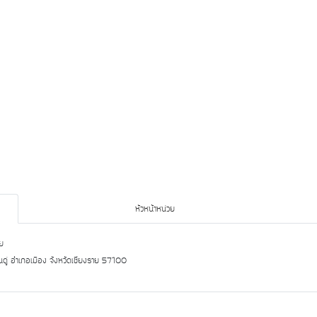
หัวหน้าหน่วย
าย
นดู่ อำเภอเมือง จังหวัดเชียงราย 57100