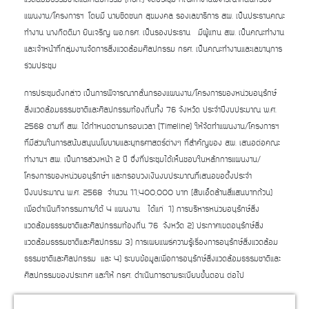
แผนงาน/โครงการฯ โดยมี นายชิดชนก สุขมงคล รองเลขาธิการ สผ. เป็นประธานคณะ
ทำงาน นางกิตติมา ยินเจริญ ผอ.กธศ. เป็นรองประธาน มีผู้แทน สผ. เป็นคณะทำงาน
และเจ้าหน้าที่กลุ่มงานจัดการสิ่งแวดล้อมศิลปกรรม กธศ. เป็นคณะทำงานและเลขานุการ
ร่วมประชุม
การประชุมดังกล่าว เป็นการพิจารณากลั่นกรองแผนงาน/โครงการของหน่วยอนุรักษ์
สิ่งแวดล้อมธรรมชาติและศิลปกรรมท้องถิ่นทั้ง 76 จังหวัด ประจำปีงบประมาณ พ.ศ.
2568 ตามที่ สผ. ได้กำหนดตามกรอบเวลา (Timeline) ให้จัดทำแผนงาน/โครงการฯ
ที่มีส่วนในการสนับสนุนนโยบายและยุทธศาสตร์ต่างๆ ที่สำคัญของ สผ. เสนอต่อคณะ
ทำงานฯ สผ. เป็นการล่วงหน้า 2 ปี ซึ่งที่ประชุมได้เห็นชอบในหลักการแผนงาน/
โครงการของหน่วยอนุรักษ์ฯ และกรอบวงเงินงบประมาณที่เสนอขอตั้งประจำ
ปีงบประมาณ พ.ศ. 2568 จำนวน 11,400,000 บาท (สิบเอ็ดล้านสี่แสนบาทถ้วน)
เพื่อดำเนินกิจกรรมภายใต้ 4 แผนงาน ได้แก่ 1) การบริหารหน่วยอนุรักษ์สิ่ง
แวดล้อมธรรมชาติและศิลปกรรมท้องถิ่น 76 จังหวัด 2) ประกาศเขตอนุรักษ์สิ่ง
แวดล้อมธรรมชาติและศิลปกรรม 3) การเผยแพร่ความรู้เรื่องการอนุรักษ์สิ่งแวดล้อม
ธรรมชาติและศิลปกรรม และ 4) ระบบข้อมูลเพื่อการอนุรักษ์สิ่งแวดล้อมธรรมชาติและ
ศิลปกรรมของประเทศ และให้ กธศ. ดำเนินการตามระเบียบขั้นตอน ต่อไป