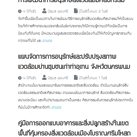
การพัฒนาการอนุรักษ์สิ่งแวดล้อมศิลปกรรม
4 ปีที่แล้ว
นิลุบล ผ่องศรี
มีไฟล์ทั้งหมด 2 ไฟล์
จัดทำขึ้นเพื่อเป็นแนวทางในการพัฒนาวิธีการอนุรักษ์สิ่งแวดล้อมศิลปกรรมให้เป็นระบบ
โดยให้การศึกษาอบรมประชาสัมพันธ์แก่ประชาชนให้มีความรู้ความเข้าใจเพื่อเป็นการ
ป้องกันที่ต้นเหตุ มีหน่วยงานดูแลและตรวจสอบเพื่อป้องกันมิให้เกิดปัญหาลุกลามเกิน
กว่าจะแก้ไขได้ แล...
อ่านต่อ
แผนจัดการการอนุรักษ์และปรับปรุงสภาพ
แวดล้อมย่านชุมชนเก่าท่าอุเทน จังหวัดนครพนม
4 ปีที่แล้ว
นิลุบล ผ่องศรี
มีไฟล์ทั้งหมด 1 ไฟล์
สํานักงานนโยบายและแผนทรัพยากรธรรมชาติและสิ่งแวดล้อม ดําเนินงานอนุรักษ์สิ่ง
แวดล้อมธรรมชาติและศิลปกรรม ตามแผนพัฒนาการอนุรักษ์ สิ่งแวดล้อมศิลปกรรม
อย่างต่อเนื่อง และเห็นว่าย่านชุมชนเก่าเป็นแหล่ง ศิลปกรรมอันควรอนุรักษ์ประเภทหนึ่ง
ที่ยังไม่มีการศึกษาจัดทํา...
อ่านต่อ
คู่มือการออกแบบอาคารและสิ่งปลูกสร้างในเขต
พื้นที่คุ้มครองสิ่งแวดล้อมเมืองโบราณศรีมโหสถ