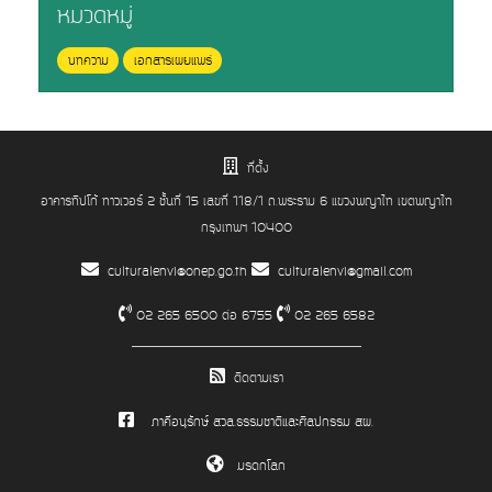
หมวดหมู่
บทความ
เอกสารเผยแพร่
ที่ตั้ง
อาคารทิปโก้ ทาวเวอร์ 2 ชั้นที่ 15 เลขที่ 118/1 ถ.พระราม 6 แขวงพญาไท เขตพญาไท
กรุงเทพฯ 10400
culturalenvi@onep.go.th
culturalenvi@gmail.com
02 265 6500 ต่อ 6755
02 265 6582
ติดตามเรา
ภาคีอนุรักษ์ สวล.ธรรมชาติและศิลปกรรม สผ.
มรดกโลก