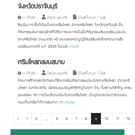
จังหวัดปราจีนบุรี
4 ปีที่แล้ว
นิลุบล ผ่องศรี
มีไฟล์ทั้งหมด 1 ไฟล์
สืบเนื่องจากพื้นที่เมืองโบราณศรีมโหสถ อำเภอศรีมโหสถ จังหวัดปราจีนบุรี เป็น
ศิลปกรรมอันควรอนุรักษ์ที่ได้รับการประกาศเป็นพื้นที่คุ้มครองสิ่งแวดล้อมเมืองโบ
ราณศรีมโหสถ ตามมาตรา 45 แห่งพระราชบัญญัติส่งเสริมและรักษาคุณภาพสิ่ง
แวดล้อมแห่งชาติ พ.ศ. 2535 โดยประ...
อ่านต่อ
ศรีมโหสถสงบสบาย
4 ปีที่แล้ว
นิลุบล ผ่องศรี
มีไฟล์ทั้งหมด 1 ไฟล์
โครงการศึกษาและจัดทำแผนที่สิ่งแวดล้อมศิลปกรรมเมืองโบราณศรีมโหสถ อำเภอศรี
มโหสถ จังหวัดปราจีน เพื่อรวบรวมข้อมูลที่สำคัญในทุกๆ ด้าน ทั้งสถานที่สำคัญ แหล่ง
ของอร่อย ฯลฯ ภายในบริเวณเมืองโบราณศรีมโหสถ เป็นคู่มือประกอบการวางแผน
ท่องเที่ยวหรือทำกิจกรรมต่างๆ ภา...
อ่านต่อ
‹
...
1
2
5
6
7
8
9
10
11
12