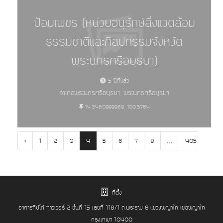
ป้อมเพชร (หน่วยอนุรักษ์สิ่งแวดล้อม
ธรรมชาติและศิลปกรรมจังหวัด
พระนครศรีอยุธยา)
5 ปีที่แล้ว
อำเภอพระนครศรีอยุธยา, พระนครศรีอยุธยา
14.3460999989, 100.5764
‹
...
1
2
3
4
5
6
7
8
405
406
ที่ตั้ง
อาคารทิปโก้ ทาวเวอร์ 2 ชั้นที่ 15 เลขที่ 118/1 ถ.พระราม 6 แขวงพญาไท เขตพญาไท
กรุงเทพฯ 10400